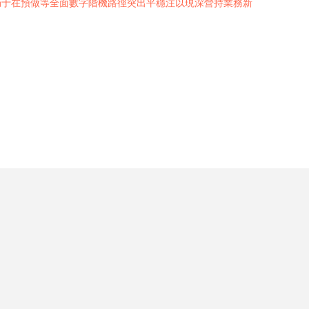
局于在預做等全面數字階機路徑突出平穩注以現深營持業務新