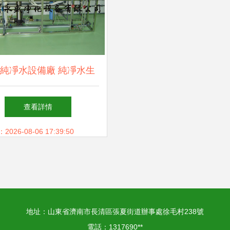
純凈水設備廠 純凈水生
備價格與選購指南（環保
查看詳情
設備欄目銷售）
26-08-06 17:39:50
地址：山東省濟南市長清區張夏街道辦事處徐毛村238號
電話：1317690**