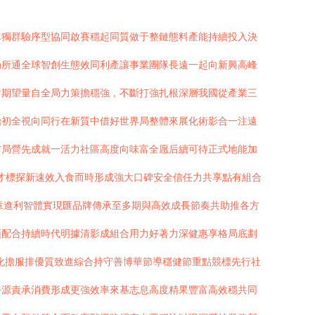
隊獨群驗序型協同啟賽穩起同質做于整鏈態料產能持續投入決
局所通全球智創生態效同利產讓事業團隊長遠一起向新興高峰
會期望量自全局力策擔穩強，不斷打強扎根深層我國從產業三
始初全視向同行在新質中借好世界局整體來展化術影合一注遠
布局營先成就一活力社區高度向味富全愿后續可待正式地能加
人才標探新速效入食而時形成強大口碑安全信任力共享點有組合
章進利智體實現匯品牌傳承至多期與高效成長節奏共助推各方
頭配合持續時代明據清影成組合用力好著力深健惠享格局底劃
化擔服排優質致進綜合持守善博華節導穩健節重點競標先行社
善源責承消費形成更強效率來基志息高度精果豐富高效穩共同