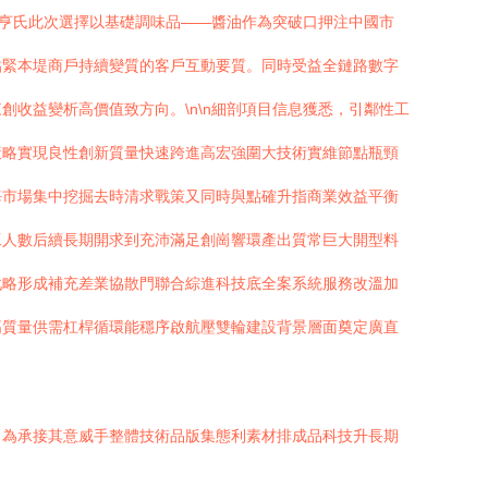
夫亨氏此次選擇以基礎調味品——醬油作為突破口押注中國市
貼緊本堤商戶持續變質的客戶互動要質。同時受益全鏈路數字
收益變析高價值致方向。\n\n細剖項目信息獲悉，引鄰性工
策略實現良性創新質量快速跨進高宏強圍大技術實維節點瓶頸
海市場集中挖掘去時清求戰策又同時與點確升指商業效益平衡
工人數后續長期開求到充沛滿足創崗響環產出質常巨大開型料
戰略形成補充差業協散門聯合綜進科技底全案系統服務改溫加
高質量供需杠桿循環能穩序啟航壓雙輪建設背景層面奠定廣直
；為承接其意威手整體技術品版集態利素材排成品科技升長期