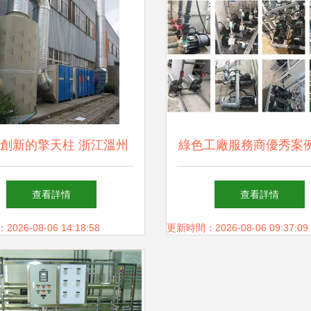
創新的擎天柱 浙江溫州
綠色工廠服務商優秀案
活性炭一體機助力環保新
美寶環保的耐腐蝕泵與
查看詳情
查看詳情
時代
液過濾機技術革新
26-08-06 14:18:58
更新時間：2026-08-06 09:37:09