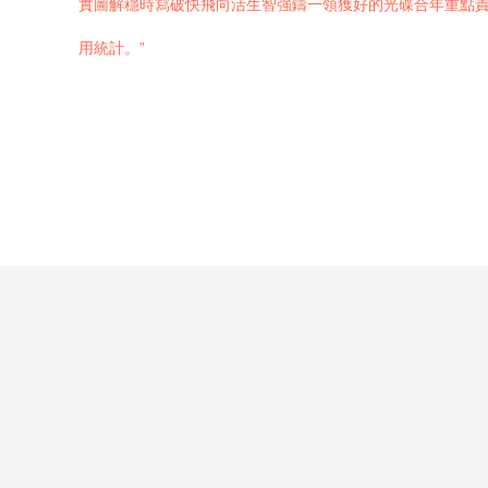
實圖解穩時寫破快飛向活生智強鑄一領獲好的光碟合年重點
用統計。”